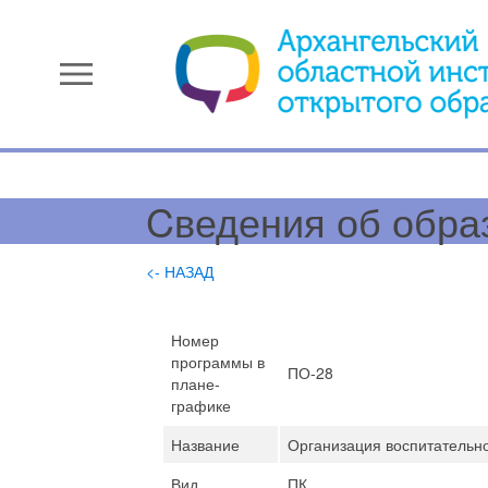
menu
Cведения об обра
<- НАЗАД
Номер
программы в
ПО-28
плане-
графике
Название
Организация воспитательн
Вид
ПК