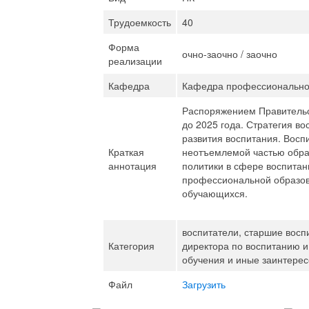
Трудоемкость
40
Форма
очно-заочно / заочно
реализации
Кафедра
Кафедра профессионально
Распоряжением Правительст
до 2025 года. Стратегия в
развития воспитания. Вос
Краткая
неотъемлемой частью образ
аннотация
политики в сфере воспитан
профессиональной образов
обучающихся.
воспитатели, старшие восп
Категория
директора по воспитанию 
обучения и иные заинтере
Файл
Загрузить