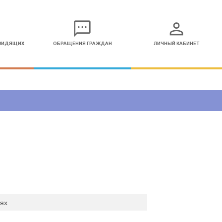
sms
person
ОВИДЯЩИХ
ОБРАЩЕНИЯ ГРАЖДАН
ЛИЧНЫЙ КАБИНЕТ
иях