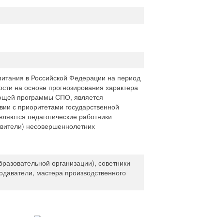
питания в Российской Федерации на период
ости на основе прогнозирования характера
зующей программы СПО, является
вии с приоритетами государственной
вляются педагогические работники
авители) несовершеннолетних
бразовательной организации), советники
одаватели, мастера производственного