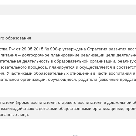
го образования
ва РФ от 29.05.2015 № 996-р утверждена Стратегия развития вос
оспитания – долгосрочное планирование реализации цели деятельн
питательная деятельность в образовательной организации, реали
овательного процесса, планируется и осуществляется в соответст
ия. Участниками образовательных отношений в части воспитания я
ательной организации, обучающиеся, родители (законные предст
итатели (кроме воспитателя, старшего воспитателя в дошкольной о
и взаимодействию с детскими общественными организациями, преп
сованные лица.