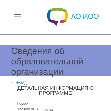
menu
Cведения об
образовательной
организации
<- НАЗАД
ДЕТАЛЬНАЯ ИНФОРМАЦИЯ О
ПРОГРАММЕ
Номер
программы в
УЭ-75