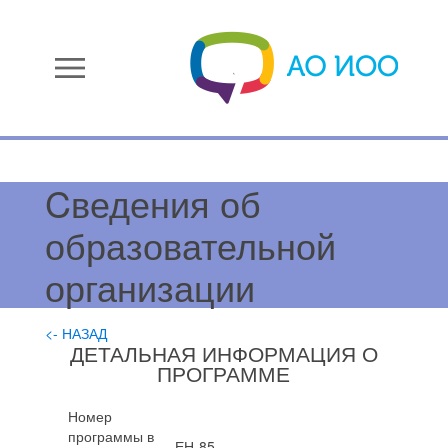
menu
Cведения об
образовательной
организации
<- НАЗАД
ДЕТАЛЬНАЯ ИНФОРМАЦИЯ О
ПРОГРАММЕ
Номер
программы в
ЕН-85