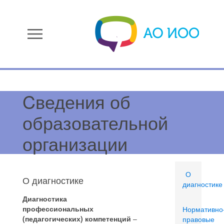
menu
Cведения об
образовательной
организации
О
О диагностике
диагностике
Диагностика
профессиональных
Нормативно
(педагогических) компетенций
–
правовые