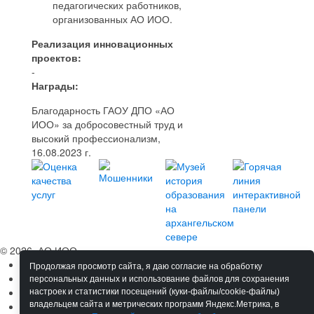
педагогических работников,
организованных АО ИОО.
Реализация инновационных
проектов:
-
Награды:
Благодарность ГАОУ ДПО «АО
ИОО» за добросовестный труд и
высокий профессионализм,
16.08.2023 г.
© 2026, АО ИОО
Сведения об ОО
Продолжая просмотр сайта, я даю согласие на обработку
Обучение
персональных данных и использование файлов для сохранения
Мероприятия
настроек и статистики посещений (куки-файлы/cookie-файлы)
Сотрудничество
владельцем сайта и метрических программ Яндекс.Метрика, в