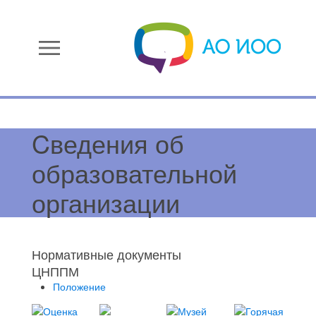
menu
Cведения об
образовательной
организации
Нормативные документы
ЦНППМ
Положение